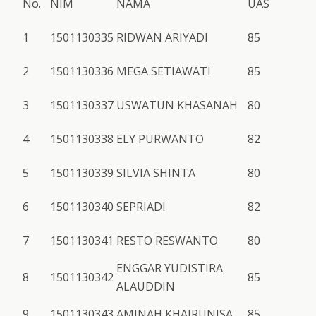
No.
NIM
NAMA
UAS
1
1501130335
RIDWAN ARIYADI
85
2
1501130336
MEGA SETIAWATI
85
3
1501130337
USWATUN KHASANAH
80
4
1501130338
ELY PURWANTO
82
5
1501130339
SILVIA SHINTA
80
6
1501130340
SEPRIADI
82
7
1501130341
RESTO RESWANTO
80
ENGGAR YUDISTIRA
8
1501130342
85
ALAUDDIN
9
1501130343
AMINAH KHAIRUNISA
85