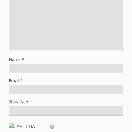
Nama
*
Email
*
Situs Web